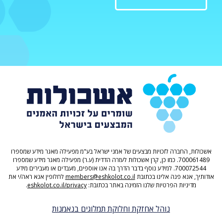
אשכולות, החברה לזכויות מבצעים של אמני ישראל בע"מ מפעילה מאגר מידע שמספרו
700061489. כמו כן, קרן אשכולות לעזרה הדדית (ע.ר) מפעילה מאגר מידע שמספרו
700072544. למידע נוסף בדבר הדרך בה אנו אוספים, מעבדים או מעבירים מידע
אודותיך, אנא פנה אלינו בכתובת
members@eshkolot.co.il
לחלופין אנא ראה/י את
מדיניות הפרטיות שלנו הזמינה באתר בכתובת:
eshkolot.co.il/privacy
.
נוהל אחזקת וחלוקת תמלוגים בנאמנות