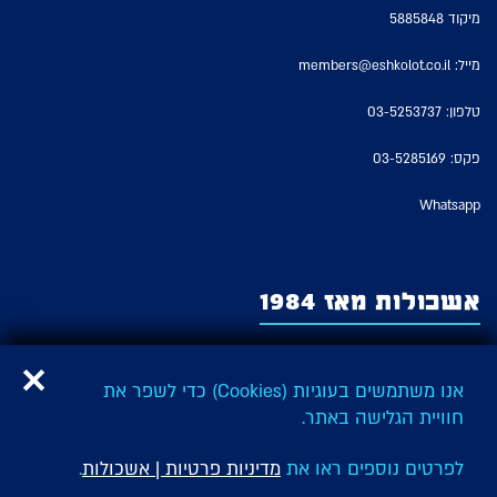
מיקוד 5885848
מייל:
members@eshkolot.co.il
טלפון:
03-5253737
פקס: 03-5285169
Whatsapp
אשכולות מאז 1984
אשכולות – החברה לזכויות מבצעים של אמני ישראל משמשת כארגון האמנים
המבצעים היציג בישראל ומייצגת על פי חוק את זכויות המבצעים של כל האמנים
אנו משתמשים בעוגיות (Cookies) כדי לשפר את
והאמניות המבצעים בישראל ובהם: שחקנים, זמרים, בדרנים, מדבבים ורקדנים,
חוויית הגלישה באתר.
כהגדרתם בחוק זכויות מבצעים.
גלילה
לפרטים נוספים ראו את
מדיניות פרטיות | אשכולות
.
לראש