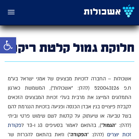
תפריט
פתח סרגל 
חלוקת גמול קלטת ריקה
אשכולות – החברה לזכויות מבצעים של אמני ישראל בע"מ
ח.פ 520043126 (להלן: "אשכולות"), המשמשת כארגון
התמלוגים המייצג את מרבית בעלי זכויות המבצעים הזכאים
לקבלת פיצויים בגין אבדן הכנסה ופגיעה בזכויות הנגרמת להם
בשל טביעה או שיעתוק על קלטות לשם שימוש פרטי וביתי
(להלן: "
הגמול
"), בהתאם לאמור בסעיפים 3ג ו-3ד ל
פקודת
זכות יוצרים
(להלן: "
הפקודה
") וזאת בהתאם להכרזת שר