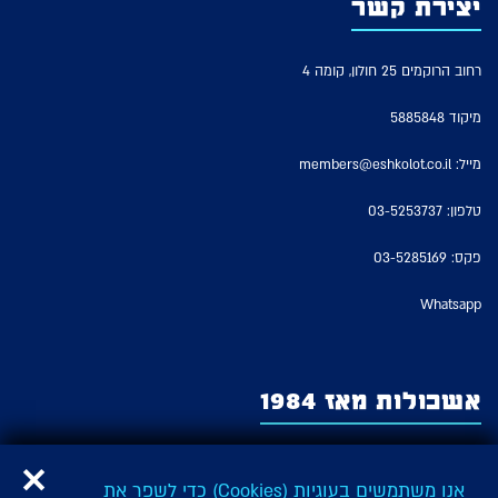
יצירת קשר
רחוב הרוקמים 25 חולון, קומה 4
מיקוד 5885848
מייל:
members@eshkolot.co.il
טלפון:
03-5253737
פקס: 03-5285169
Whatsapp
אשכולות מאז 1984
אשכולות – החברה לזכויות מבצעים של אמני ישראל משמשת כארגון האמנים
המבצעים היציג בישראל ומייצגת על פי חוק את זכויות המבצעים של כל האמנים
אנו משתמשים בעוגיות (Cookies) כדי לשפר את