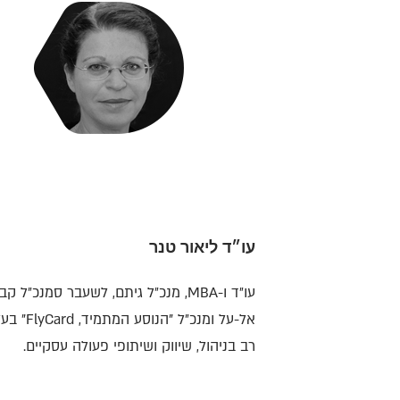
עו״ד ליאור טנר
עו״ד ו-MBA, מנכ״ל גיתם, לשעבר סמנכ״ל ק
אל-על ומנכ״ל "הנוסע
רב בניהול, שיווק ושיתופי פעולה עסקיים.