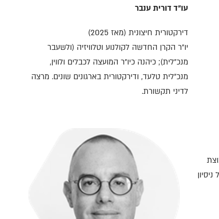
עו״ד דורית ענבר
דירקטורית חיצונית (מאז 2025)
יו״ר הקרן החדשה לקולנוע וטלוויזיה (ולשעבר
מנכ״לית); כיהנה כיו״ר המועצה לכבלים ולווין,
מנכ״לית טלעד, ודירקטורית בארגונים שונים. מרצה
לדיני תקשורת.
בוצת
 המתמיד, FlyCard" בעל ניסיון