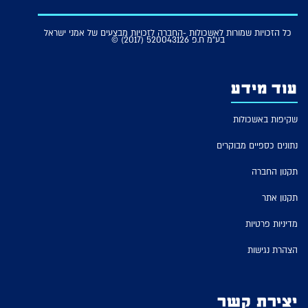
כל הזכויות שמורות לאשכולות -החברה לזכויות מבצעים של אמני ישראל
בע"מ ח.פ 520043126 (2017) ©
עוד מידע
שקיפות באשכולות
נתונים כספיים מבוקרים
תקנון החברה
תקנון אתר
מדיניות פרטיות
הצהרת נגישות
יצירת קשר