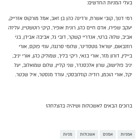
בעלי המניות החדשים:
רמי דנוך, קובי אשרת, ורדינה כהן בן זאב, אמל מורקוס אזרייק,
יעקב שפירו, אדם חיים כהן, רונית אופיר, קיקי רוטשטיין, עליזה
אביב, שלוה ברטי, אנדריי קשקר, דובי גל, אביבה אבידן, בני
רוזנבאום, ישראל גוטסדינר, שלומי סרנגה, עוזי פוקס, אורי
ביילין, דורון מזר, אורי בנאי, ריקי בליך, שמוליק כהן, אורי יניב,
יניב פולישוק, שרון אלכסנדר, שני קליין, שלום שמואלוב, יעל
יקל, אורי הוכמן, רודיה קוזלובסקי, עודד מנסטר, איל שכטר.
ברוכים הבאים לאשכולות ושיהיה בהצלחה!
אמניות
אמנים
אשכולות
מניות