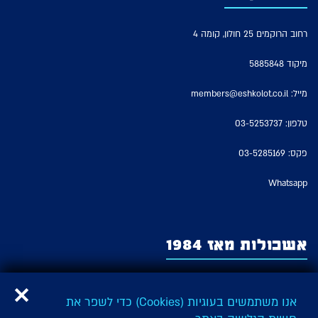
רחוב הרוקמים 25 חולון, קומה 4
מיקוד 5885848
מייל:
members@eshkolot.co.il
טלפון:
03-5253737
פקס: 03-5285169
Whatsapp
אשכולות מאז 1984
אשכולות – החברה לזכויות מבצעים של אמני ישראל משמשת כארגון האמנים
המבצעים היציג בישראל ומייצגת על פי חוק את זכויות המבצעים של כל האמנים
אנו משתמשים בעוגיות (Cookies) כדי לשפר את
והאמניות המבצעים בישראל ובהם: שחקנים, זמרים, בדרנים, מדבבים ורקדנים,