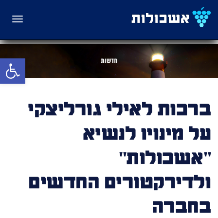
תפריט
פתח סרגל 
ברכות לאילי גורליצקי
על מינויו לנשיא
"אשכולות"
ולדירקטורים החדשים
בחברה