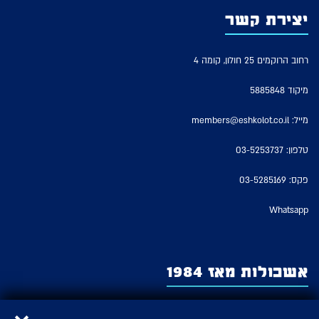
יצירת קשר
רחוב הרוקמים 25 חולון, קומה 4
מיקוד 5885848
מייל:
members@eshkolot.co.il
טלפון:
03-5253737
פקס: 03-5285169
Whatsapp
אשכולות מאז 1984
אשכולות – החברה לזכויות מבצעים של אמני ישראל משמשת כארגון האמנים