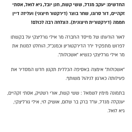
החדשים: יעקב מנדל, ששי קשת, חנן יובל, גיא לואל, אסתי
זקהיים, דור סרוגו, שחר בוצר (דירקטור חיצוני) ועליזה דיין
חממה (דירקטורית חיצונית). הצלחה רבה לכולם!
לאור הודעתו של מייסד החברה מר אילי גורליצקי על בקשתו
לפרוש מתפקיד יו"ר הדירקטוריון וכמנכ"ל, הוחלט למנות את
מר אילי גורליצקי כנשיא ״אשכולות״.
״אשכולות״ אימצה באסיפה הכללית תקנון חדש המסדיר את
פעילותה כארגון לניהול משותף.
בתמונה מימין לשמאל : ששי קשת, אורי רשטיק, אסתי זקהיים,
יענקלה מנדל, עו"ד ברק בר שלום, אושיק לוי, אילי גורליצקי,
גיא לואל.