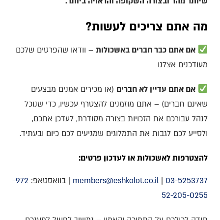
שיותר מהר ובצורה השקופה והראויה ביותר.
מה אתם צריכים לעשות?
אם אתם כבר חברים באשכולות
– וודאו שהפרטים שלכם
מעודכנים אצלנו
אם אתם עדיין לא חברים
(או מכירים אמנים מבצעים
שאינם חברים) – אתם מוזמנים להצטרף עכשיו, כדי שנוכל
לנהל עבורכם את הזכויות בצורה מסודרת, לעדכן אתכם,
ולסייע לכם לגבות את התמלוגים שמגיעים לכם כיום ובעתיד.
להצטרפות לאשכולות או לעדכון פרטים:
03-5253737
|
members@eshkolot.co.il
| בוואסטאפ:
+972
52-205-0255