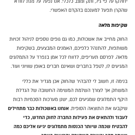
יחולקו על פי גיל, ותק ומצב כלכלי. אנו נפעל על מנת לוודא
שהקרן תפעל למענכם בהקדם האפשרי.
שקיפות מלאה
החוק מחייב את אשכולות, כמו גם גופים נוספים לניהול זכויות
משותפות, להתנהל כלפיכם, האמנים המבצעים, בשקיפות
מלאה. לפרסם תעריפים, לדווח לכל אמן בנפרד על התמלוגים
המגיעים לו, לטפל בחברים ושאינם חברים באופן שוויוני ועוד.
בנימה זו, חשוב לי להבהיר שהחוק אכן מגדיר את כללי
המשחק אך לצורך השלמת המשימה החשובה של הגדלת
היקף התמלוגים שמגיעים לכם, ישנן מערכות הסכמיות רבות
שיקבעו את התוצאה הסופית.
אנחנו באשכולות כבר מתחילים
לעבוד ולהתאים את פעילות החברה לחוק החדש, כדי
להבטיח שכמה שיותר הכנסות מתמלוגים יגיעו אליכם כמה