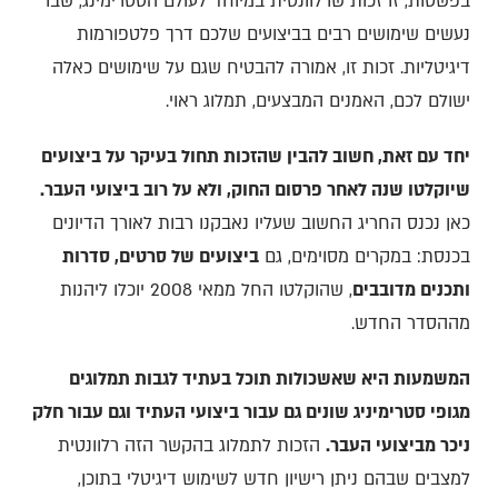
בפשטות, זו זכות שרלוונטית במיוחד לעולם הסטרימינג, שבו
נעשים שימושים רבים בביצועים שלכם דרך פלטפורמות
דיגיטליות. זכות זו, אמורה להבטיח שגם על שימושים כאלה
ישולם לכם, האמנים המבצעים, תמלוג ראוי.
יחד עם זאת, חשוב להבין שהזכות תחול בעיקר על ביצועים
שיוקלטו שנה לאחר פרסום החוק, ולא על רוב ביצועי העבר.
כאן נכנס החריג החשוב שעליו נאבקנו רבות לאורך הדיונים
בכנסת: במקרים מסוימים, גם
ביצועים של סרטים, סדרות
ותכנים מדובבים
, שהוקלטו החל ממאי 2008 יוכלו ליהנות
מההסדר החדש.
המשמעות היא שאשכולות תוכל בעתיד לגבות תמלוגים
מגופי סטרימיניג שונים גם עבור ביצועי העתיד וגם עבור חלק
ניכר מביצועי העבר.
הזכות לתמלוג בהקשר הזה רלוונטית
למצבים שבהם ניתן רישיון חדש לשימוש דיגיטלי בתוכן,