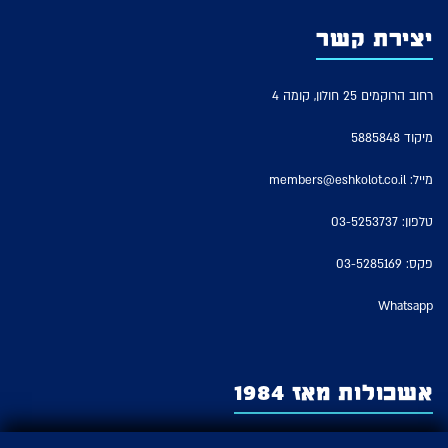
יצירת קשר
רחוב הרוקמים 25 חולון, קומה 4
מיקוד 5885848
מייל:
members@eshkolot.co.il
טלפון:
03-5253737
פקס: 03-5285169
Whatsapp
אשכולות מאז 1984
אשכולות – החברה לזכויות מבצעים של אמני ישראל משמשת כארגון האמנים