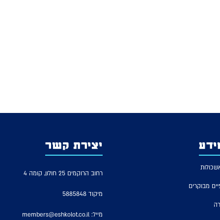
ידע
יצירת קשר
שכולות
רחוב הרוקמים 25 חולון, קומה 4
יים מבוקרים
מיקוד 5885848
רה
מייל:
members@eshkolot.co.il