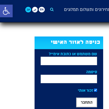
פתח סרגל 
חירונים ותשלום תמלוגים
English>
العربية>
עברית>
כניסה לאזור האישי
שם משתמש או כתובת אימייל
סיסמה
זכור אותי