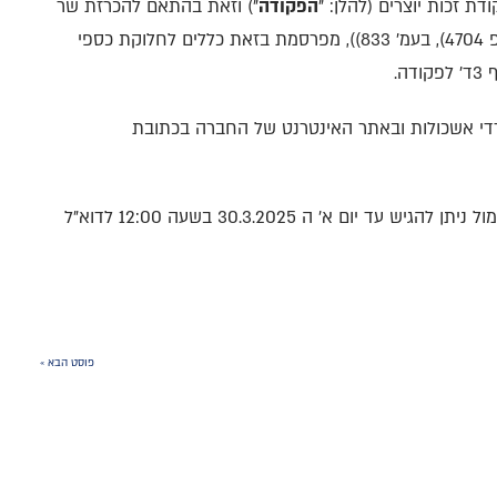
הפקודה
") וזאת בהתאם להכרזת שר
החינוך (פורסמה ברשומות ביום 26.11.1998 (י"פ 4704), בעמ' 833)), מפרסמת בזאת כללים לחלוקת כספי
ה.
רדי אשכולות ובאתר האינטרנט של החברה בכתובת
יום א' ה 30.3.2025 בשעה 12:00 לדוא"ל
פוסט הבא »