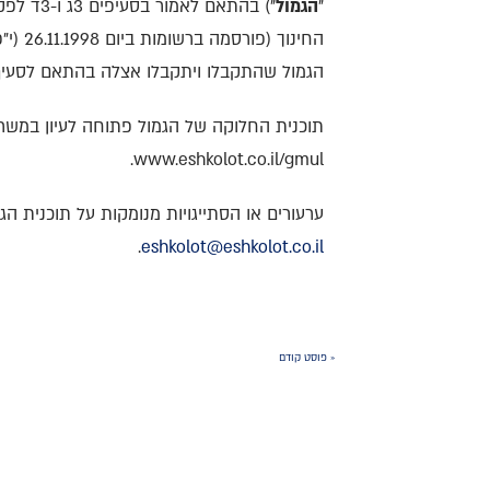
"
הגמול
") בהתאם לאמור בסעיפים 3ג ו-3ד לפקודת זכות יוצרים (להלן: "
הגמול שהתקבלו ויתקבלו אצלה בהתאם לסעיף 3ד' לפקוד
תוכנית החלוקה של הגמול פתוחה לעיון במש
www.eshkolot.co.il/gmul.
ערעורים או הסתייגויות מנומקות על תוכנית הגמול ניתן להגיש עד 
.
eshkolot@eshkolot.co.il
« פוסט קודם