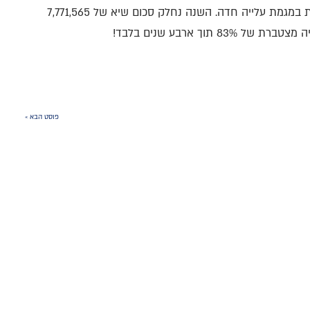
מאז 2021, חלוקת אוגוסט של אשכולות נמצאת במגמת עלייה חדה. השנה נחלק סכום שיא של 7,771,565
פוסט הבא »