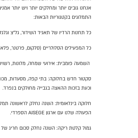
אנחנו גובים יותר ומחלקים יותר ויש יותר א
התמלוגים בקטגוריות הבאות:
כל תחנות הרדיו של תאגיד השידור, גל"צ וגלגל
כל המפעילים הסלולריים (סלקום, פרטנר, פלאפון
השמעה פומבית: אירועי שמחה, מלונות, רשויות 
סקטור חדש בחלוקה: בתי קפה, מסעדות, מכונ
וכעת בזכות ההאצה בגבייה מחולקים בנפרד.
חלוקה בינלאומית: השנה נחלק לראשונה תמלוגי
הפעולה שלנו עם ארגון AISEGE הספרדי.
גמול קלטת ריקה: השנה נחלק סכום חריג של כ-600 אלף שקל במסגרת גמול 