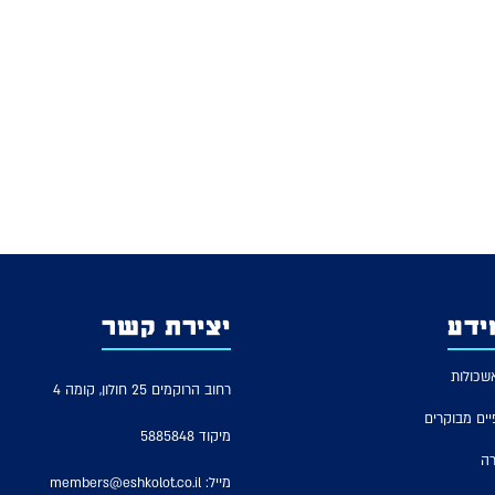
ידע
יצירת קשר
שכולות
רחוב הרוקמים 25 חולון, קומה 4
יים מבוקרים
מיקוד 5885848
רה
מייל:
members@eshkolot.co.il