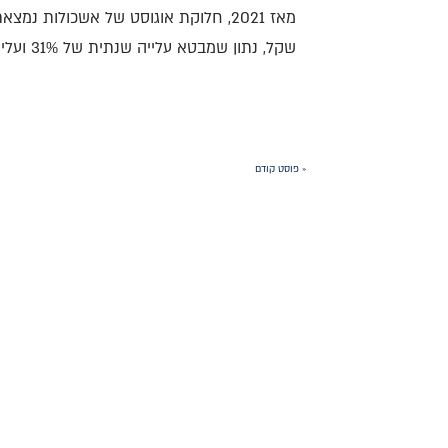
שקל, נתון שמבטא עלייה שנתית של 31% ועלייה מצטברת של 83% תוך ארבע שנים בלבד!
« פוסט קודם