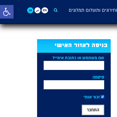
פתח סרגל 
חירונים ותשלום תמלוגים
English>
العربية>
עברית>
כניסה לאזור האישי
שם משתמש או כתובת אימייל
סיסמה
זכור אותי