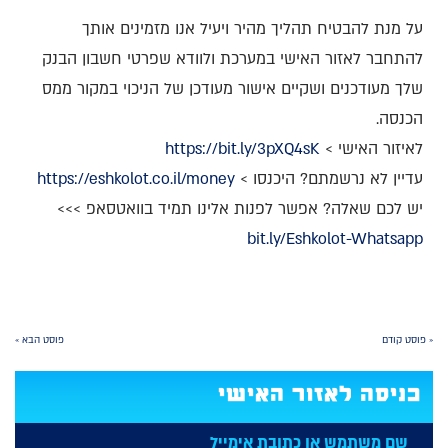
על מנת להבטיח תהליך מהיר ויעיל אנו מזמינים אותך
להתחבר לאזור האישי במערכת ולוודא שפרטי חשבון הבנק
שלך מעודכנים ושקיים אישור מעודכן של הניכוי במקור ממס
הכנסה.
לאיזור האישי >
https://bit.ly/3pXQ4sK
עדיין לא נרשמתם? היכנסו >
https://eshkolot.co.il/money
יש לכם שאלה? אפשר לפנות אלינו תמיד בוואטסאפ >>>
bit.ly/Eshkolot-Whatsapp
« פוסט קודם
פוסט הבא »
כניסה לאזור האישי
שם משתמש או כתובת אימייל