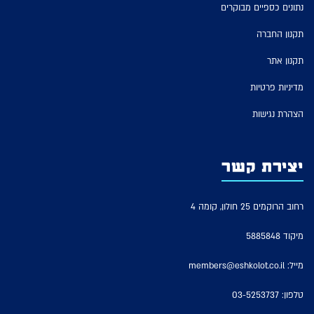
נתונים כספיים מבוקרים
תקנון החברה
תקנון אתר
מדיניות פרטיות
הצהרת נגישות
יצירת קשר
רחוב הרוקמים 25 חולון, קומה 4
מיקוד 5885848
מייל:
members@eshkolot.co.il
טלפון:
03-5253737