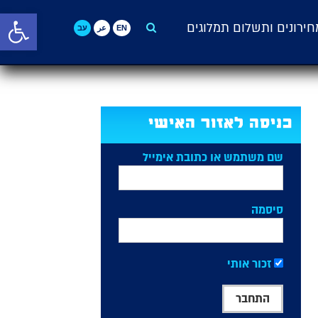
פתח סרגל 
חירונים ותשלום תמלוגים
English>
العربية>
עברית>
כניסה לאזור האישי
שם משתמש או כתובת אימייל
סיסמה
זכור אותי