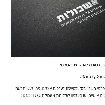
רטי חשבון בנק נבקשכם לעדכנם אצלינו. ניתן לעשות זאת
באזור האישי שלכם באתר אשכולות (שינוי פרטים אישיים) או בטלפון למזכירות אשכולות 03-5253737