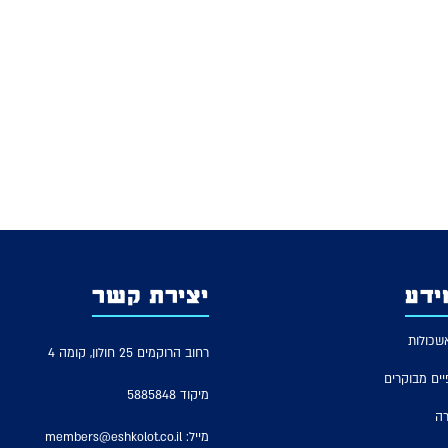
ידע
יצירת קשר
שכולות
רחוב הרוקמים 25 חולון, קומה 4
יים מבוקרים
מיקוד 5885848
רה
מייל:
members@eshkolot.co.il