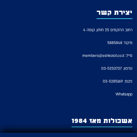
יצירת קשר
רחוב הרוקמים 25 חולון, קומה 4
מיקוד 5885848
מייל:
members@eshkolot.co.il
טלפון:
03-5253737
פקס: 03-5285169
Whatsapp
אשכולות מאז 1984
אשכולות – החברה לזכויות מבצעים של אמני ישראל משמשת כארגון האמנים