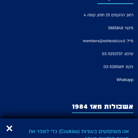
רחוב הרוקמים 25 חולון, קומה 4
מיקוד 5885848
מייל:
members@eshkolot.co.il
טלפון:
03-5253737
פקס: 03-5285169
Whatsapp
אשכולות מאז 1984
אשכולות – החברה לזכויות מבצעים של אמני ישראל משמשת כארגון האמנים
המבצעים היציג בישראל ומייצגת על פי חוק את זכויות המבצעים של כל האמנים
אנו משתמשים בעוגיות (Cookies) כדי לשפר את
והאמניות המבצעים בישראל ובהם: שחקנים, זמרים, בדרנים, מדבבים ורקדנים,