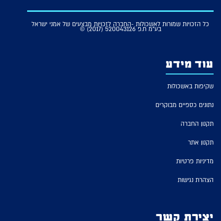
כל הזכויות שמורות לאשכולות -החברה לזכויות מבצעים של אמני ישראל
בע"מ ח.פ 520043126 (2017) ©
עוד מידע
שקיפות באשכולות
נתונים כספיים מבוקרים
תקנון החברה
תקנון אתר
מדיניות פרטיות
הצהרת נגישות
יצירת קשר