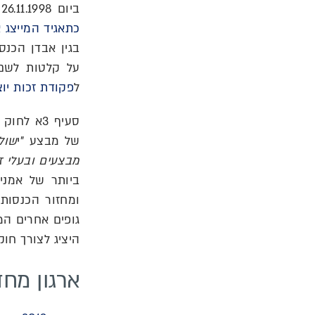
ביום 26.11.1998
כתאגיד המייצג 
בגין אבדן הכנ
ל
פקודת זכות יוצ
סעיף 3א 
של מבצע "י
שול
מבצעים ובעלי ז
ביותר של אמני
ומחזור הכנסות
גופים אחרים המי
היציג לצורך חוק
ארגון מח