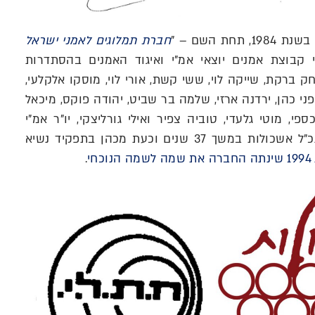
תחת השם – "
חברת תמלוגים לאמני ישראל
י קבוצת אמנים יוצאי אמ"י ואיגוד האמנים בהסתדרות
ק ברקת, שייקה לוי, ששי קשת, אורי לוי, מוסקו אלקלעי,
פני כהן, ירדנה ארזי, שלמה בר שביט, יהודה פוקס, מיכאל
פי, מוטי גלעדי, טוביה צפיר ואילי גורליצקי, יו"ר אמ"י
דאז, שכיהן כמנכ"ל אשכולות במשך 37 שנים וכעת מכהן בתפקיד נשיא
נוכחי
.