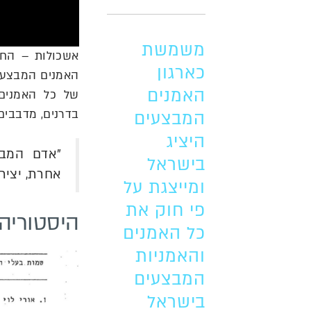
משמשת
אשכולות – החב
כארגון
האמנים המבצעים
האמנים
של כל האמנים 
בדרנים, מדבבים
המבצעים
היציג
"אדם המבצ
בישראל
אחרת, יצירה
ומייצגת על
פי חוק את
היסטוריה
כל האמנים
והאמניות
המבצעים
בישראל