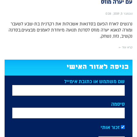
עם יערה מוזס
נובמבר 5, 2019
0:28
נרגשים לארח הפעם בסדנאות אשכולות את רקדנית בת-שבע לשעבר
ומורה לגאגא יערה מוזס לסדנת תנועה מיוחדת לאמנים מבצעים.בסדנה
נקשיב, נזוז, נשחק,
קרא עוד ←
כניסה לאזור האישי
שם משתמש או כתובת אימייל
סיסמה
זכור אותי