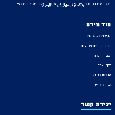
כל הזכויות שמורות לאשכולות -החברה לזכויות מבצעים של אמני ישראל
בע"מ ח.פ 520043126 (2017) ©
עוד מידע
שקיפות באשכולות
נתונים כספיים מבוקרים
תקנון החברה
תקנון אתר
מדיניות פרטיות
הצהרת נגישות
יצירת קשר