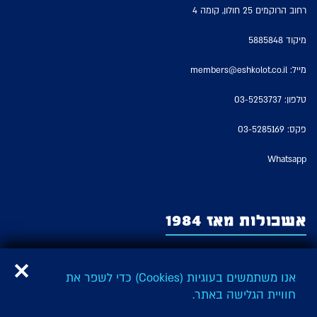
רחוב הרוקמים 25 חולון, קומה 4
מיקוד 5885848
מייל:
members@eshkolot.co.il
טלפון:
03-5253737
פקס: 03-5285169
Whatsapp
אשכולות מאז 1984
אשכולות – החברה לזכויות מבצעים של אמני ישראל משמשת כארגון האמנים
המבצעים היציג בישראל ומייצגת על פי חוק את זכויות המבצעים של כל האמנים
אנו משתמשים בעוגיות (Cookies) כדי לשפר את
והאמניות המבצעים בישראל ובהם: שחקנים, זמרים, בדרנים, מדבבים ורקדנים,
חוויית הגלישה באתר.
כהגדרתם בחוק זכויות מבצעים.