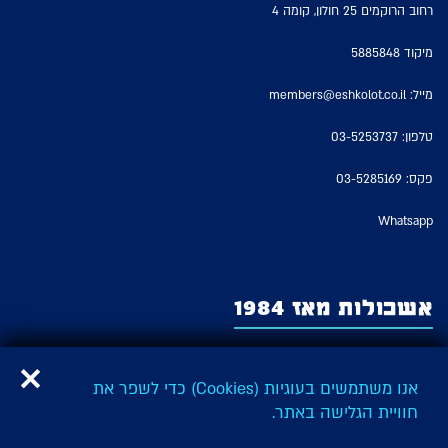
רחוב הרוקמים 25 חולון, קומה 4
מיקוד 5885848
מייל:
members@eshkolot.co.il
טלפון:
03-5253737
פקס: 03-5285169
Whatsapp
אשכולות מאז 1984
אשכולות – החברה לזכויות מבצעים של אמני ישראל משמשת כארגון האמנים
המבצעים היציג בישראל ומייצגת על פי חוק את זכויות המבצעים של כל האמנים
אנו משתמשים בעוגיות (Cookies) כדי לשפר את
והאמניות המבצעים בישראל ובהם: שחקנים, זמרים, בדרנים, מדבבים ורקדנים,
חוויית הגלישה באתר.
כהגדרתם בחוק זכויות מבצעים.