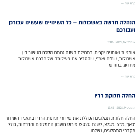
קרא עוד ←
הנהלה חדשה באשכולות – כל השינויים שעשינו עבורכן
ועבורכם
אוגוסט 16, 2021
11:06
אומניות ואומנים יקרים, בתחילת השנה נחתם הסכם הגישור בין
אשכולות, שח"ם ואמ"י, שהסדיר את פעילותה של חברת אשכולות
מחדש. בחודש
קרא עוד ←
החלה חלוקת רדיו
אוגוסט 9, 2021
13:45
החלה חלוקת תמלוגים הכוללת את שידורי תחנות הרדיו בתאגיד השידור
"כאן", גל"צ וגלגלצ, לשנת 2020! פירוט חשבון התמלוגים והדו"חות, כולל
מקדמי התמלוגים, נשלחו