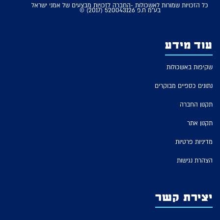
כל הזכויות שמורות לאשכולות -החברה לזכויות מבצעים של אמני ישראל
בע"מ ח.פ 520043126 (2017) ©
עוד מידע
שקיפות באשכולות
נתונים כספיים מבוקרים
תקנון החברה
תקנון אתר
מדיניות פרטיות
הצהרת נגישות
יצירת קשר