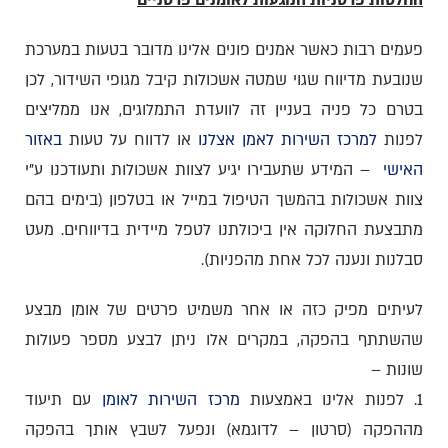
החלטות פרטניות הנוגעות לאומנים פרטניים
פעמים רבות כאשר אמנים פונים אלינו מדובר בטעות במערכת
שנובעת מדיווח שגוי שמטה אשכולות קיבל מגופי השידור, לכן
בטרם כל פניה בעניין זה לוועדת התמלוגים, אנו ממליצים
לפנות
למרכז השירות לאמן אצלנו
או לדווח על טעות
באזור
האישי
– המידע שתעבירו יגיע לצוות אשכולות ותעודכנו ע"י
צוות אשכולות בהמשך הטיפול במייל או בטלפון (בימים בהם
מתבצעת החלוקה אין ביכולתנו לטפל מיידית בדיווחים. מעט
סבלנות ונענה לכל אחת מהפניות).
לעיתים מפיק כזה או אחר משמיט פרטים של אומן מבצע
שהשתתף בהפקה, במקרים אלו ניתן לבצע מספר פעולות
שונות –
1. לפנות אלינו באמצעות
מרכז השירות לאומן
עם תיעוד
מההפקה (סרטון – לדוגמא) ונפעל לשבץ אותך בהפקה