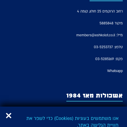
רחוב הרוקמים 25 חולון, קומה 4
מיקוד 5885848
מייל:
members@eshkolot.co.il
טלפון:
03-5253737
פקס: 03-5285169
Whatsapp
אשכולות מאז 1984
אשכולות – החברה לזכויות מבצעים של אמני ישראל משמשת כארגון האמנים
המבצעים היציג בישראל ומייצגת על פי חוק את זכויות המבצעים של כל האמנים
אנו משתמשים בעוגיות (Cookies) כדי לשפר את
והאמניות המבצעים בישראל ובהם: שחקנים, זמרים, בדרנים, מדבבים ורקדנים,
חוויית הגלישה באתר.